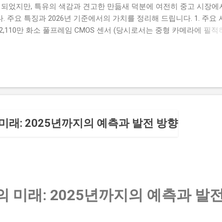
이 되었지만, 특유의 색감과 견고한 만듦새 덕분에 여전히 중고 시장에
 주요 특징과 2026년 기준에서의 가치를 정리해 드립니다. 1. 주요
 2,110만 화소 풀프레임 CMOS 센서 (당시로서는 중형 카메라에 필
(Dual DIGIC III) 감도(ISO): 100~1600 (확장 시 50, 3200) 연사: 
인트 AF (19개 크로스 타입 센서 포함) 내구성: 30만 회 셔터 수명 보증
디 저장 매체: CF 카드 및 SD 카드 듀얼 슬롯 2. 2026년에 바라본 E
'1시리즈' 특유의 신뢰성: 벽돌처럼 단단한 바디와 세로 그립 일체형 디자인
묵직한 안정감과 조작감을 제공합니다. 전설적인 색감: 당시 캐논의 색
 뛰어나 인물 사진가들 사이에서 여전히 회자됩니다. RAW 파일의 후
륭한 편입니다. 광학식 뷰파인더: 100% 시야율을 자랑하는 크고 밝
 미래: 2025년까지의 예측과 발전 방향
스의 전자식 뷰파인더(EVF)에 피로감을 느끼는 사용자에게 훌륭한
한계 (구입 전 주의사항) 낮은 고감도 성능: 최신 바디들이 ISO 6400
 반면, 이 모델은 ISO 1600 만 넘어가도 노이즈가 눈에 띄게 발
 충분한 환경에 적합합니다. 느린 라이브 뷰: 라이브 뷰 기능이 ...
의 미래: 2025년까지의 예측과 발