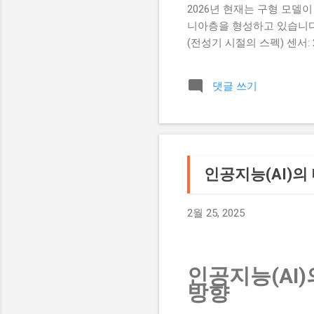
2026년 현재는 구형 모델
니아층을 형성하고 있습니다.
(전성기 시절의 스펙) 센서:
고화소) 프로세서: 듀얼 DIGIC 3 
대 약 5매 AF 시스템: 45포
댓글 쓰기
한 방진·방적 마그네슘 합금 바
1Ds Mark III의 장점 
신 미러리스가 줄 수 없는 
알고리즘은 피부 톤 표현이
관용도도 고전 기기치고는 훌
인공지능(AI)의
타프리즘 뷰파인더는 미러리
입니다. 3. 현재 시점에서의 
에서도 깨끗한 화질을 보여주는
2월 25, 2025
다. 저조도 촬영보다는 광량이
인공지능(AI)
방향