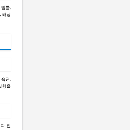
 법률,
, 해당
 습관,
 실행을
일과 진