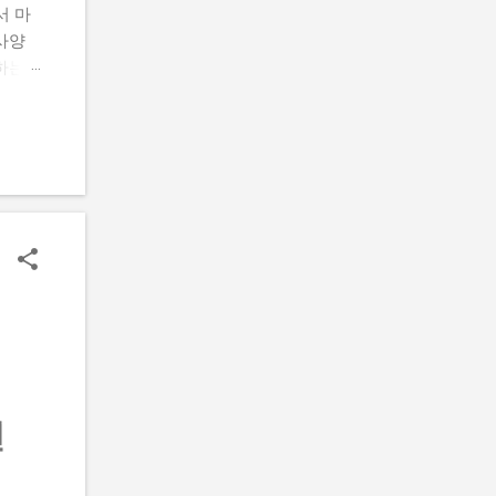
서 마
 사양
적하는
초당 최
, 강력
OS-
은 최
 처리
보정
은 펜
 대안
 이상
생합니
전